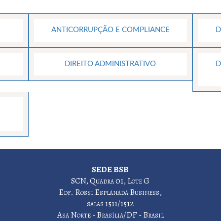
ANTICORRUPÇÃO E COMPLIANCE
D
DIREITO ADMINISTRATIVO
D
SEDE BSB
SCN, Quadra 01, Lote G
Edf. Rossi Esplanada Business,
salas 1511/1512
Asa Norte - Brasília/DF - Brasil