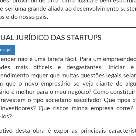
ções, provando de uma forma lógica e bem estrutura
de ser uma grande aliada ao desenvolvimento susten
s e do nosso país.
UAL JURÍDICO DAS STARTUPS
e aqui
ender não é uma tarefa fácil. Para um empreended
dades mais difíceis e desgastantes. Iniciar
endimento requer que muitas questões legais sejam
 que o novo empresário se veja diante de algu
tário é melhor para o meu negócio? Como constitu
 revestem o tipo societário escolhido? Que tipos 
investidores? Que riscos minha empresa corre?
-los?
etivo desta obra é expor as principais caracterís