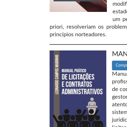
modif
estad
um pe
priori, resolveriam os proble
princípios norteadores.
MAN
Compr
Manua
profi
de co
gesto
atent
siste
juríd