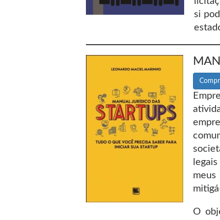
licita
si po
estado
MAN
Compr
Empre
ativi
empre
comum
socie
legais
meus 
mitigá
O obj