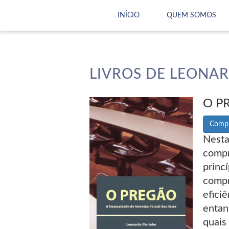
INÍCIO
QUEM SOMOS
LIVROS DE LEONA
O P
Compr
Nesta
compr
princ
compr
efici
entan
quai