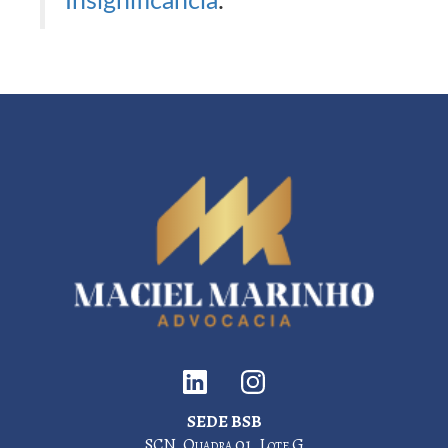
Insignificância
.
SEDE BSB
SCN, Quadra 01, Lote G